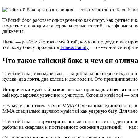
Тайский бокс работает одновременно как спорт, как фитнес и 
студентами и людьми за сорок, которые хотят быть в форме и ч
движения.
Ниже — разбор: что такое муай тай, кому он подходит, как про
тайскому боксу проходят в
Fitness Family
— семейной сети фитн
Что такое тайский бокс и чем он отлича
Тайский бокс, или муай тай — национальное боевое искусство 
кулака, два локтя, два колена и две голени. Это принципиально 
Исторически муай тай развивался как прикладная боевая сист
вай кру, выражая уважение к учителю. Сегодня муай тай — ол
Чем муай тай отличается от MMA? Смешанные единоборства вкл
MMA специально изучают муай тай как ударную базу. Для чело
Тайский бокс — структурированный спорт с этикой, дисциплин
работы на снарядах и постепенного освоения движений — как 
Сравнение единоборств по арсеналу и кардио-нагрузке: