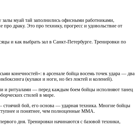
му залы муай тай заполнились офисными работниками,
 про драку. Это про технику, прогресс и удовольствие от
есяцы и как выбрать зал в Санкт-Петербурге. Тренировки по
сьми конечностей»: в арсенале бойца восемь точек удара — два
икбоксинга (кулаки и ноги, но без локтей и коленей).
лами и ритуалами — перед каждым боем бойцы исполняют танец
борческих стилей в мире.
 стоячий бой, его основа — ударная техника. Многие бойцы
оступнее и понятнее, чем полноценные MMA.
первого дня. Тренировки начинаются с базовой техники,