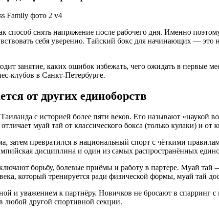
как способ снять напряжение после рабочего дня. Именно поэто
увствовать себя уверенно. Тайский бокс для начинающих — это не
ходит занятие, каких ошибок избежать, чего ожидать в первые м
ес-клубов в Санкт-Петербурге.
ется от других единоборств
Таиланда с историей более пяти веков. Его называют «наукой во
отличает муай тай от классического бокса (только кулаки) и от к
ема, затем превратился в национальный спорт с чёткими прави
импийская дисциплина и один из самых распространённых едино
ючают борьбу, болевые приёмы и работу в партере. Муай тай —
века, который тренируется ради физической формы, муай тай д
ой и уважением к партнёру. Новичков не бросают в спарринг с 
в любой другой спортивной секции.