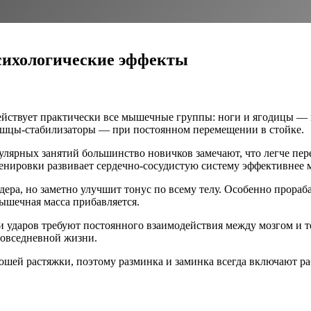
психологические эффекты
йствует практически все мышечные группы: ноги и ягодицы — п
мышцы-стабилизаторы — при постоянном перемещении в стойке.
гулярных занятий большинство новичков замечают, что легче пе
енировки развивает сердечно-сосудистую систему эффективнее 
дера, но заметно улучшит тонус по всему телу. Особенно прораба
мышечная масса прибавляется.
и ударов требуют постоянного взаимодействия между мозгом и 
повседневной жизни.
шей растяжки, поэтому разминка и заминка всегда включают раб