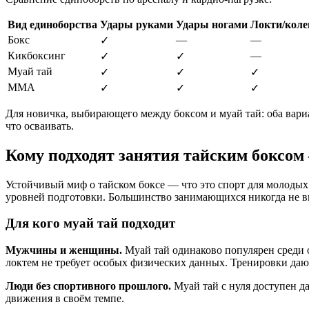
Вид единоборства
Удары руками
Удары ногами
Локти/коле
Бокс
—
—
✓
Кикбоксинг
—
✓
✓
Муай тай
✓
✓
✓
MMA
✓
✓
✓
Для новичка, выбирающего между боксом и муай тай: оба вариа
что осваивать.
Кому подходят занятия тайским боксом
Устойчивый миф о тайском боксе — что это спорт для молоды
уровней подготовки. Большинство занимающихся никогда не вы
Для кого муай тай подходит
Мужчины и женщины.
Муай тай одинаково популярен среди о
локтем не требует особых физических данных. Тренировки д
Люди без спортивного прошлого.
Муай тай с нуля доступен да
движения в своём темпе.